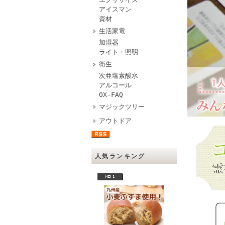
アイスマン
資材
生活家電
加湿器
ライト・照明
衛生
次亜塩素酸水
アルコール
OX-FAQ
マジックツリー
アウトドア
人気ランキング