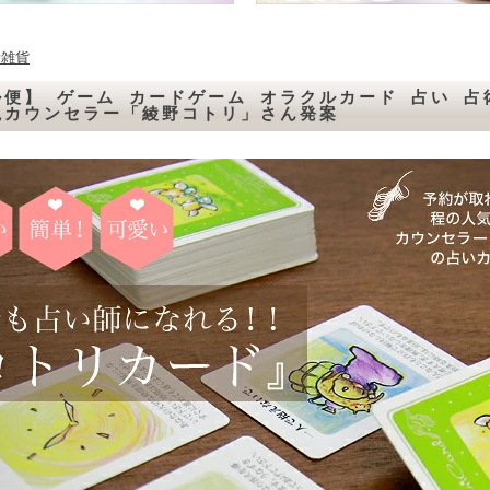
活雑貨
便】 ゲーム カードゲーム オラクルカード 占い 占
視カウンセラー「綾野コトリ」さん発案