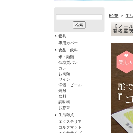
HOME
>
生
【メール
有名霊
寝具
専用カバー
食品・飲料
米・麺類
低糖質パン
カレー
お肉類
ワイン
洋酒・ビール
焼酎
飲料
調味料
お惣菜
生活雑貨
エクステリア
コルクマット
エクササイズ