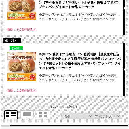
ン【30+5個おまけ！35個セット】砂糖不使用 ふすまパン
ブランパン ダイエット食品 ローカーボ
小麦粉の代わりに"小麦ふすま"や"小麦たんぱく"を使用し
て作られたしっとり、ふんわりとした食感のパンです。
価格： 6,030円(税込)
1位
【冷凍】
冷凍パン 糖質オフ 低糖質 パン 糖質制限 【強炭酸水仕込
み】九州産小麦ふすま使用 天然素材 低糖質パン コッペパ
ン【10個セット】砂糖不使用 ふすまパン ブランパン ダイ
エット食品 ローカーボ
小麦粉の代わりに"小麦ふすま"や"小麦たんぱく"を使用し
て作られたしっとり、ふんわりとした食感のパンです。
価格： 2,680円(税込)
1 / 1ページ
（全6件）