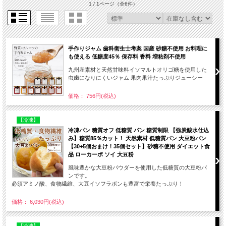
1 / 1ページ
（全6件）
手作りジャム 歯科衛生士考案 国産 砂糖不使用 お料理に
も使える 低糖度45％ 保存料 香料 増粘剤不使用
九州産素材と天然甘味料イソマルトオリゴ糖を使用した
虫歯になりにくいジャム 果肉果汁たっぷりジューシー
価格： 756円(税込)
【冷凍】
冷凍パン 糖質オフ 低糖質 パン 糖質制限 【強炭酸水仕込
み】糖質85％カット！ 天然素材 低糖質パン 大豆粉パン
【30+5個おまけ！35個セット】砂糖不使用 ダイエット食
品 ローカーボ ソイ 大豆粉
風味豊かな大豆粉パウダーを使用した低糖質の大豆粉パ
ンです。
必須アミノ酸、食物繊維、大豆イソフラボンも豊富で栄養たっぷり！
価格： 6,030円(税込)
【冷凍】