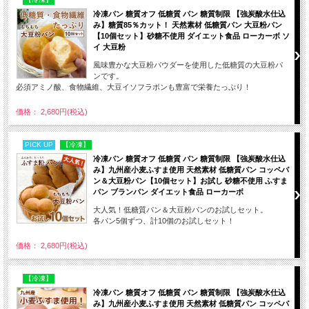
冷凍パン 糖質オフ 低糖質 パン 糖質制限 【強炭酸水仕込
み】糖質85％カット！ 天然素材 低糖質パン 大豆粉パン
【10個セット】砂糖不使用 ダイエット食品 ローカーボ ソ
イ 大豆粉
風味豊かな大豆粉パウダーを使用した低糖質の大豆粉パ
ンです。
必須アミノ酸、食物繊維、大豆イソフラボンも豊富で栄養たっぷり！
価格： 2,680円(税込)
PICK UP
【冷凍】
冷凍パン 糖質オフ 低糖質 パン 糖質制限 【強炭酸水仕込
み】九州産小麦ふすま使用 天然素材 低糖質パン コッペパ
ン＆大豆粉パン【10個セット】お試し 砂糖不使用 ふすま
パン ブランパン ダイエット食品 ローカーボ
大人気！低糖質パン＆大豆粉パンのお試しセット。
各パン5個ずつ、計10個のお試しセット！
価格： 2,680円(税込)
【冷凍】
冷凍パン 糖質オフ 低糖質 パン 糖質制限 【強炭酸水仕込
み】九州産小麦ふすま使用 天然素材 低糖質パン コッペパ