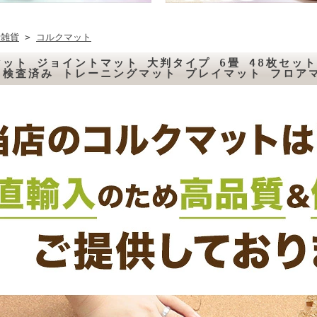
活雑貨
>
コルクマット
ット ジョイントマット 大判タイプ 6畳 48枚セッ
ド検査済み トレーニングマット プレイマット フロア