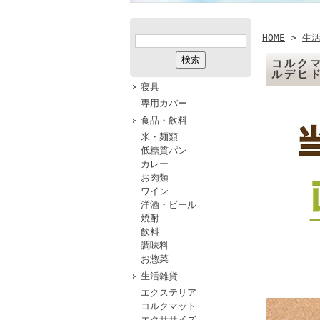
HOME
>
生
コルクマ
ルデヒ
寝具
専用カバー
食品・飲料
米・麺類
低糖質パン
カレー
お肉類
ワイン
洋酒・ビール
焼酎
飲料
調味料
お惣菜
生活雑貨
エクステリア
コルクマット
エクササイズ