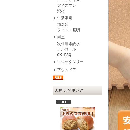
アイスマン
資材
生活家電
加湿器
ライト・照明
衛生
次亜塩素酸水
アルコール
OX-FAQ
マジックツリー
アウトドア
人気ランキング