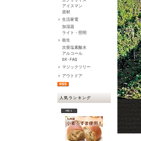
アイスマン
資材
生活家電
加湿器
ライト・照明
衛生
次亜塩素酸水
アルコール
OX-FAQ
マジックツリー
アウトドア
人気ランキング