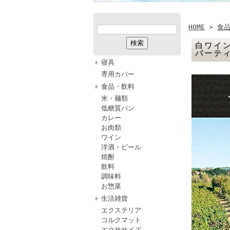
HOME
>
食
白ワイン
パーテ
寝具
専用カバー
食品・飲料
米・麺類
低糖質パン
カレー
お肉類
ワイン
洋酒・ビール
焼酎
飲料
調味料
お惣菜
生活雑貨
エクステリア
コルクマット
エクササイズ