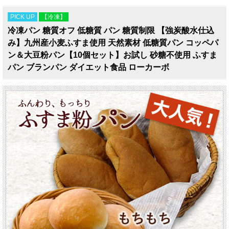
PICK UP
【冷凍】
冷凍パン 糖質オフ 低糖質 パン 糖質制限 【強炭酸水仕込
み】九州産小麦ふすま使用 天然素材 低糖質パン コッペパ
ン＆大豆粉パン【10個セット】お試し 砂糖不使用 ふすま
パン ブランパン ダイエット食品 ローカーボ