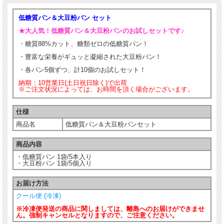
低糖質パン＆大豆粉パン セット
★大人気！低糖質パン＆大豆粉パンのお試しセットです♪
・糖質88%カット、糖類ゼロの低糖質パン！
・豊富な栄養がギュッと凝縮された大豆粉パン！
・各パン5個ずつ、計10個のお試しセット！
納期：10営業日(土日祝日除く)で出荷
※ご注文状況によっては、お時間を頂く場合がございます。
仕様
商品名
低糖質パン＆大豆粉パンセット
商品内容
・低糖質パン 1袋/5本入り
・大豆粉パン 1袋/5個入り
お届け方法
クール便 (冷凍)
※冷凍便発送の商品に関しましては、離島へのお届けができませ
ん。強制キャンセルとなりますので、ご注意ください。